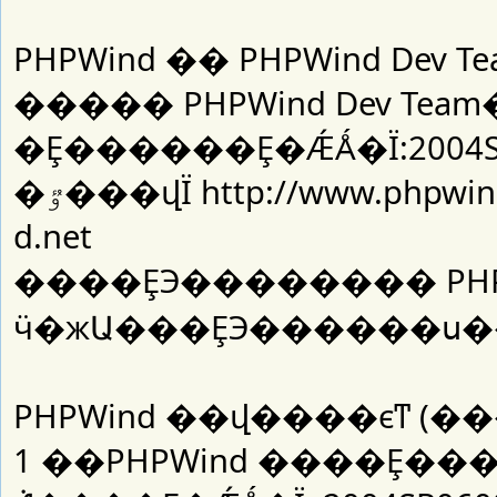
PHPWind �� PHPWind De
����� PHPWind Dev Tea
�Ȩ������Ȩ�ǼǺ�Ϊ:2004S
�ٷ���վΪ http://www.phpwind.com �ٷ���̳Ϊ http://www.phpwin
d.net
����ȨЭ�������� PHPWi
PHPWind ��վ����ϵͳ (��
1 ��PHPWind ����Ȩ��