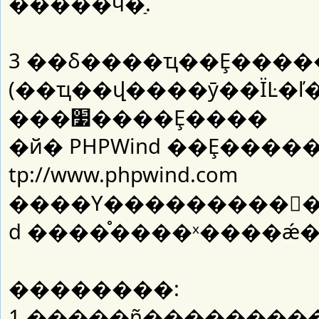
�����ӵ�ַ.
3 ��δ����ҵ��Ȩ���
(��ҵ��վ����ӯ��ΪĿ�
���׷����Ȩ����
�й� PHPWind ��Ȩ����
tp://www.phpwind.com
����Υ�����������
��������:
1 �����ñ��������