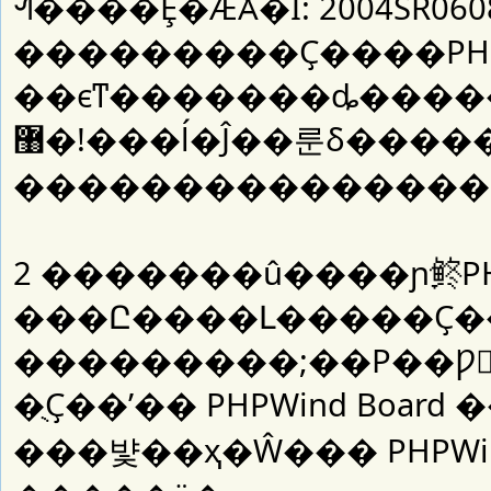
ᣬ����Ȩ�ǼǺ�Ϊ: 2004SR0
���������Ҫ����PHPW
��ϵͳ�������ȡ�����ǵ
���!�޸ĺ�Ĵ��룬δ���������ɣ��Ͻ����������
���������������
2 �������û����ɲ鿴PHP
���Ը����Լ�����Ҫ��������޸
���������;��Ρ��Ƿ񾭹��޸Ļ��������޸ĳ
�ֻҪ��ʹ�� PHPWind Boa
���뱣��ҳ�Ŵ��� PHPWind �