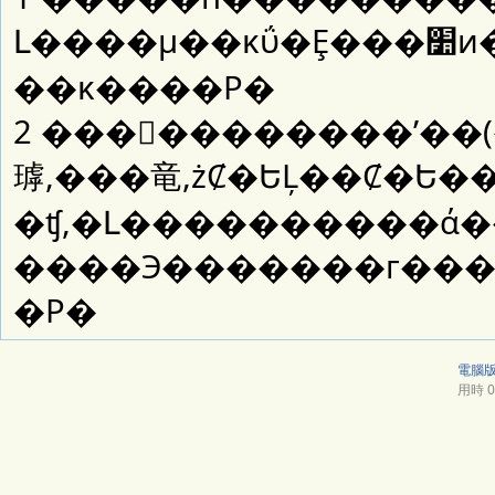
Լ����µ��κΰ�Ȩ���׺ͷ������鼰������ٷ����е
��κ����Ρ�
2 ���𻵰��������ʹ��(���޷���ʹ��)�
㻯,���⻯,żȻ�ԵĻ��Ȼ�Ե�
�ʧ,�Լ����������ά�����ݵĲ���ȷ�޸
����Э�������г���ı�����),�
�Ρ�
電腦
用時 0.