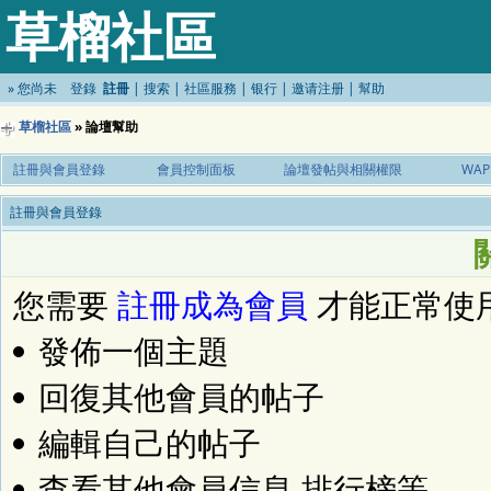
草榴社區
»
您尚未
登錄
註冊
|
搜索
|
社區服務
|
银行
|
邀请注册
|
幫助
草榴社區
» 論壇幫助
註冊與會員登錄
會員控制面板
論壇發帖與相關權限
WAP
註冊與會員登錄
您需要
註冊成為會員
才能正常使
發佈一個主題
回復其他會員的帖子
編輯自己的帖子
查看其他會員信息,排行榜等