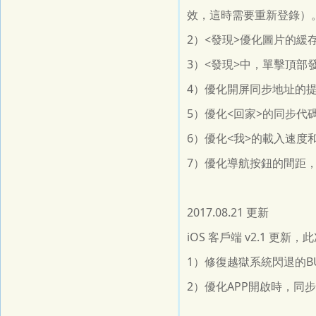
效，這時需要重新登錄）
2）<發現>優化圖片的緩
3）<發現>中，單擊頂
4）優化開屏同步地址的
5）優化<回家>的同步代
6）優化<我>的載入速度
7）優化導航按鈕的間距
2017.08.21 更新
iOS 客戶端 v2.1 更
1）修復越獄系統閃退的BU
2）優化APP開啟時，同