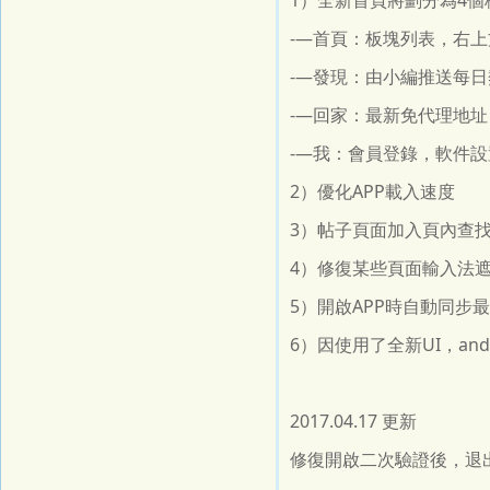
1）全新首頁將劃分為4
-—首頁：板塊列表，右
-—發現：由小編推送每
-—回家：最新免代理地址
-—我：會員登錄，軟件設
2）優化APP載入速度
3）帖子頁面加入頁內查
4）修復某些頁面輸入法遮
5）開啟APP時自動同步
6）因使用了全新UI，an
2017.04.17 更新
修復開啟二次驗證後，退出