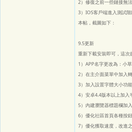
2）修復之前一些鏈接無法
3）IOS客戶端進入測試
本帖，截圖如下：
9.5更新
重新下載安裝即可，這次
1）APP名字更改為：小草
2）在主介面菜單中加入
3）加入設置字體大小功
4）安卓4.4版本以上加
5）內建瀏覽器標題欄加
6）優化社區首頁各種按
7）優化獲取速度，改進之