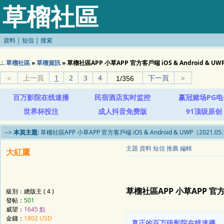
草榴社區
資料
|
短信
|
搜索
.:.
草榴社區
»
草榴資訊
» 草榴社區APP 小草APP 官方客戶端 iOS & Android & UW
＜
上一頁
1
2
3
4
下一頁
＞
百万影院在线速播
民宿酒店实时监控
赢冠赌场PG电
世界杯投注
成人抖音免费版
91顶级原创
-->
本頁主題:
草榴社區APP 小草APP 官方客戶端 iOS & Android & UWP（2021.0
主題
資料
短信
推薦
編輯
大紅鷹
草榴社區APP 小草APP 官方客戶
級別：總版主 ( 4 )
發帖：
501
威望：
1645 點
金錢：
1802 USD
真正的百万级影院在线速播