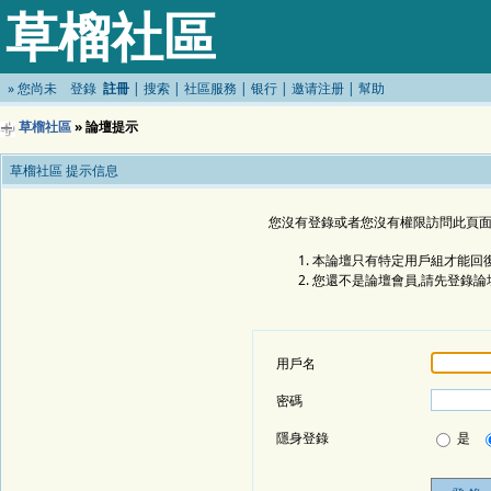
草榴社區
»
您尚未
登錄
註冊
|
搜索
|
社區服務
|
银行
|
邀请注册
|
幫助
草榴社區
» 論壇提示
草榴社區 提示信息
您沒有登錄或者您沒有權限訪問此頁面
本論壇只有特定用戶組才能回復
您還不是論壇會員,請先登錄論
用戶名
密碼
隱身登錄
是