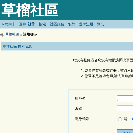
草榴社區
»
您尚未
登錄
註冊
|
搜索
|
社區服務
|
银行
|
邀请注册
|
幫助
草榴社區
» 論壇提示
草榴社區 提示信息
您沒有登錄或者您沒有權限訪問此頁面
您還沒有登錄或註冊，暫時不能
您還不是論壇會員,請先登錄論
用戶名
密碼
隱身登錄
是