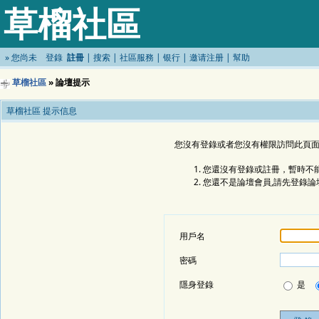
草榴社區
»
您尚未
登錄
註冊
|
搜索
|
社區服務
|
银行
|
邀请注册
|
幫助
草榴社區
» 論壇提示
草榴社區 提示信息
您沒有登錄或者您沒有權限訪問此頁面
您還沒有登錄或註冊，暫時不能
您還不是論壇會員,請先登錄論
用戶名
密碼
隱身登錄
是