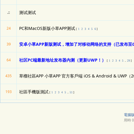
测试测试
.::
PC和MacOS新版小草APP测试
24
[
1
2
3
4
5
6
]
安卓小草APP新版测试，增加了对移动网络的支持（已发布至Gi
39
社区PC端最新地址发布器内测（更新UWP！）
64
[
1
2
3
4
5
..
29
]
草榴社區APP 小草APP 官方客戶端 iOS & Android & UWP（2
435
社區手機版測試
193
[
1
2
3
4
5
..
51
]
電腦
用時 0.