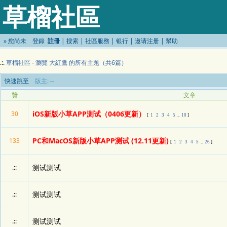
草榴社區
»
您尚未
登錄
註冊
|
搜索
|
社區服務
|
银行
|
邀请注册
|
幫助
.:.
草榴社區
-
瀏覽 大紅鷹 的所有主題（共6篇）
快速跳至
版主: --
贊
文章
iOS新版小草APP测试（0406更新）
30
[
1
2
3
4
5
..
10
]
PC和MacOS新版小草APP测试 (12.11更新)
133
[
1
2
3
4
5
..
26
]
测试测试
.::
测试测试
.::
测试测试
.::