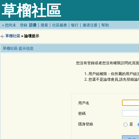
草榴社區
»
您尚未
登錄
註冊
|
搜索
|
社區服務
|
银行
|
邀请注册
|
幫助
草榴社區
» 論壇提示
草榴社區 提示信息
您沒有登錄或者您沒有權限訪問此頁面
用戶組權限：你所屬的用戶組沒
您還不是論壇會員,請先登錄論
用戶名
密碼
隱身登錄
是