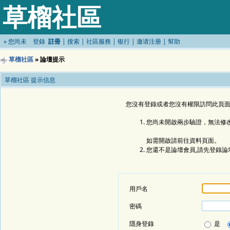
草榴社區
»
您尚未
登錄
註冊
|
搜索
|
社區服務
|
银行
|
邀请注册
|
幫助
草榴社區
» 論壇提示
草榴社區 提示信息
您沒有登錄或者您沒有權限訪問此頁面
您尚未開啟兩步驗證，無法修
如需開啟請前往資料頁面。
您還不是論壇會員,請先登錄論
用戶名
密碼
隱身登錄
是