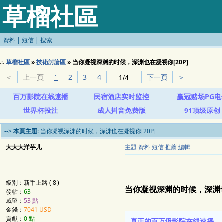
草榴社區
資料
|
短信
|
搜索
.:.
草榴社區
»
技術討論區
» 当你凝视深渊的时候，深渊也在凝视你[20P]
＜
上一頁
1
2
3
4
下一頁
＞
百万影院在线速播
民宿酒店实时监控
赢冠赌场PG电
世界杯投注
成人抖音免费版
91顶级原创
-->
本頁主題:
当你凝视深渊的时候，深渊也在凝视你[20P]
大大大洋芋儿
主題
資料
短信
推薦
編輯
級別：新手上路 ( 8 )
当你凝视深渊的时候，深渊也
發帖：
63
威望：
53 點
金錢：
7041 USD
貢獻：
0 點
真正的百万级影院在线速播