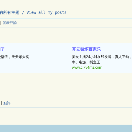
的所有主题 / View all my posts
|
發表評論
胡了
开云赌场百家乐
级翻倍，天天爆大奖
美女主播24小时在线发牌，真人互动
牛、电游、捕鱼王！
www.cl7v4mz.com
|
點評