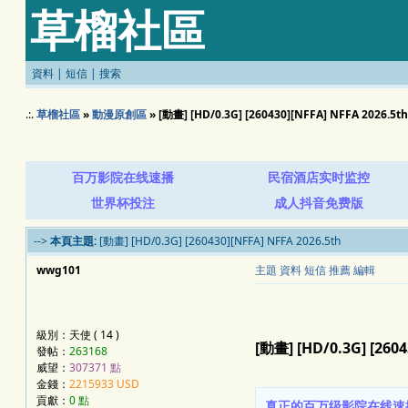
草榴社區
資料
|
短信
|
搜索
.:.
草榴社區
»
動漫原創區
» [動畫] [HD/0.3G] [260430][NFFA] NFFA 2026.5th
百万影院在线速播
民宿酒店实时监控
世界杯投注
成人抖音免费版
-->
本頁主題:
[動畫] [HD/0.3G] [260430][NFFA] NFFA 2026.5th
wwg101
主題
資料
短信
推薦
編輯
級別：天使 ( 14 )
[動畫] [HD/0.3G] [2604
發帖：
263168
威望：
307371 點
金錢：
2215933 USD
貢獻：
0 點
真正的百万级影院在线速