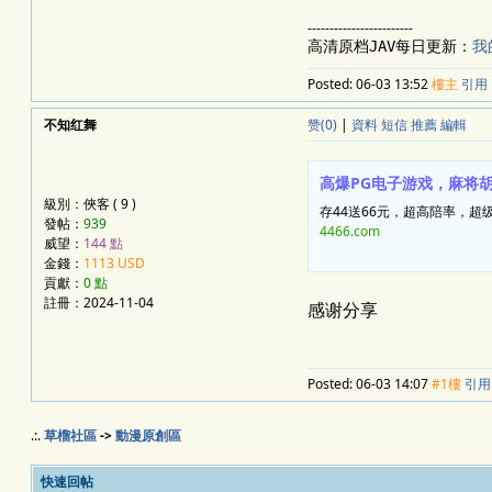
------------------------
高清原档JAV每日更新：
我
Posted:
06-03 13:52
樓主
引用
不知红舞
赞(0)
|
資料
短信
推薦
編輯
高爆PG电子游戏，麻将
級別：俠客 ( 9 )
存44送66元，超高陪率，超
發帖：
939
4466.com
威望：
144 點
金錢：
1113 USD
貢獻：
0 點
註冊：2024-11-04
感谢分享
Posted:
06-03 14:07
#1樓
引用
.:.
草榴社區
->
動漫原創區
快速回帖