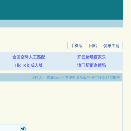
手機版
回帖
發布主題
全国空降人工匹配
开云赌场百家乐
Tik Tok 成人版
澳门新葡京赌场
字體大小
寬屏顯示
只看樓主
最新點評
熱門評論
時間順序
AD