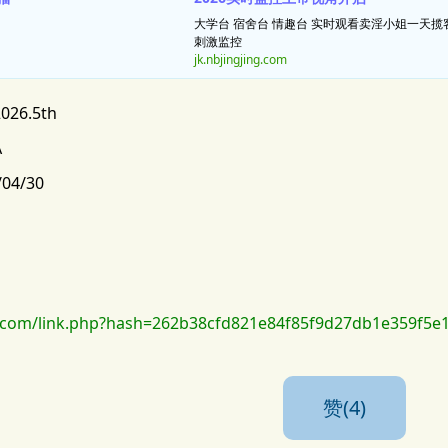
大学台 宿舍台 情趣台 实时观看卖淫小姐一天
刺激监控
jk.nbjingjing.com
026.5th
A
/04/30
com/link.php?hash=262b38cfd821e84f85f9d27db1e359f5e
赞(4)