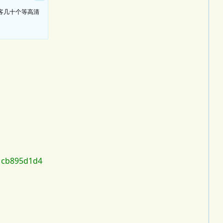
揽客几十个等高清
1cb895d1d4