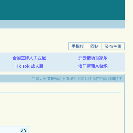
手機版
回帖
發布主題
全国空降人工匹配
开云赌场百家乐
Tik Tok 成人版
澳门新葡京赌场
字體大小
寬屏顯示
只看樓主
最新點評
熱門評論
時間順序
AD