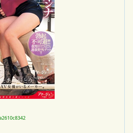
a2610c8342