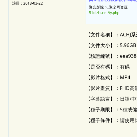
註冊：2018-03-22
聚合影院 汇聚全网资源
51dizhi.net/ty.php
【文件名稱】︰ACHJ系
【文件大小】︰5.96GB
【驗證編號】︰eea938d29
【是否有碼】︰有碼
【影片格式】︰MP4
【影片畫質】︰FHD高清
【字幕語言】︰日語/
【種子期限】︰5種或健康
【種子條件】︰請使用比特