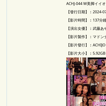
ACHJ-044 W美
【發行日期】︰2024-07
【影片時間】︰137分
【演出女優】︰武藤あ
【影片製作】︰マドン
【影片發行】︰ACHIJ
【影片大小】︰5.92GB