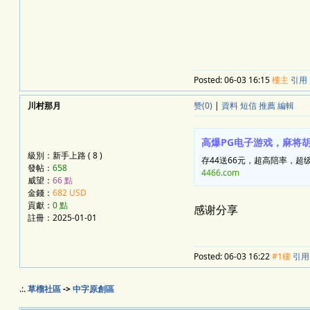
Posted:
06-03 16:15
樓主
引用
川村那月
赞(0)
|
資料
短信
推薦
編輯
高爆PG电子游戏，麻将
級別：新手上路 ( 8 )
存44送66元，超高陪率，超
發帖：
658
4466.com
威望：
66 點
金錢：
682 USD
貢獻：
0 點
感谢分享
註冊：2025-01-01
Posted:
06-03 16:22
#1樓
引用
.:.
草榴社區
->
中字原創區