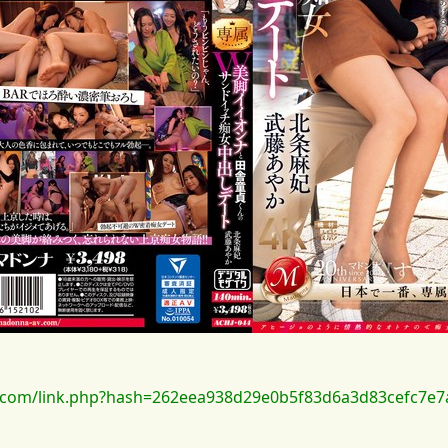
com/link.php?hash=262eea938d29e0b5f83d6a3d83cefc7e7