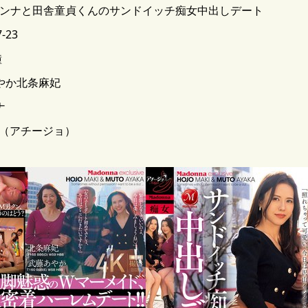
脚イイオンナと田舎童貞くんのサンドイッチ痴女中出しデート
-23
鐘
やか北条麻妃
ナ
O（アチージョ）