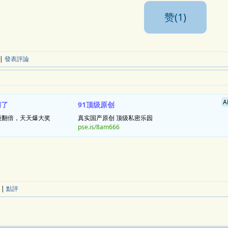
赞(1)
|
發表評論
A
胡了
91顶级原创
级翻倍，天天爆大奖
真实国产原创 顶级私密乐园
pse.is/8am666
|
點評