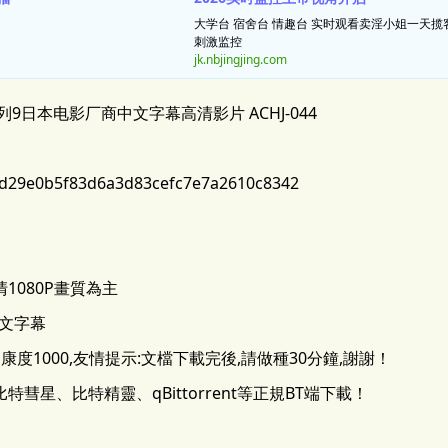
大学台 宿舍台 情趣台 实时观看卖淫小姐一天
刺激监控
jk.nbjingjing.com
列9日本电影厂商中文字幕高清影片 ACHJ-044
e0b5f83d6a3d83cefc7e7a2610c8342
1080P畫質為主
中文字幕
度1000,友情提示:文檔下載完後,請做種30分鐘,謝謝！
彗星、比特精靈、qBittorrent等正規BT端下載！