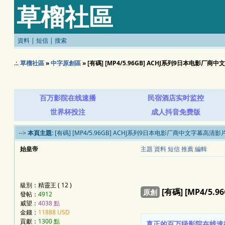
草榴社區
資料
|
短信
|
搜索
.:.
草榴社區
»
中字原創區
» [有碼] [MP4/5.96GB] ACHJ系列9日本电影厂商中
百万影院在线速播
民宿酒店实时监控
世界杯投注
成人抖音免费版
-->
本頁主題:
[有碼] [MP4/5.96GB] ACHJ系列9日本电影厂商中文字幕高清影片 
始皇帝
主題
資料
短信
推薦
編輯
級別：精靈王 ( 12 )
[有碼] [MP4/5
原創
發帖：
4912
威望：
4038 點
金錢：
11888 USD
貢獻：
1300 點
真正的百万级影院在线速