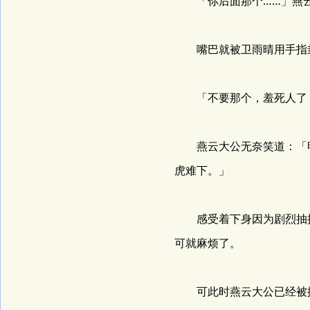
「你后面那个……」燕云
嘴巴就被卫雨晴用手指
「不要那个，羞死人了！
燕云大公无奈笑道：「明
虎难下。」
感受着下身因为剧烈抽插
可就麻烦了。
可此时燕云大公已经被撩