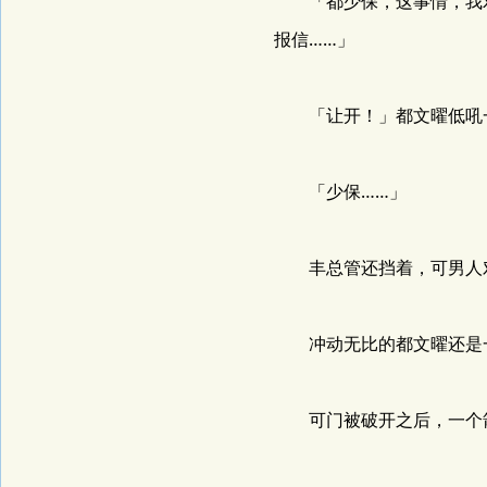
「都少保，这事情，我劝
报信……」
「让开！」都文曜低吼一
「少保……」
丰总管还挡着，可男人对
冲动无比的都文曜还是一
可门被破开之后，一个箭