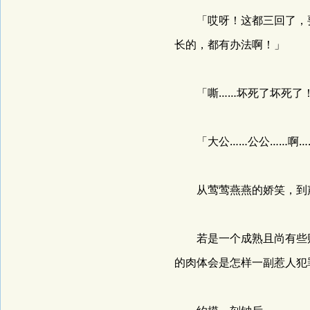
「哎呀！这都三回了，要
长的，都有办法啊！」
「嘶……坏死了坏死了
「大公……公公……啊…
从莺莺燕燕的娇笑，到声
若是一个成熟且尚有些财
的肉体会是怎样一副惹人犯