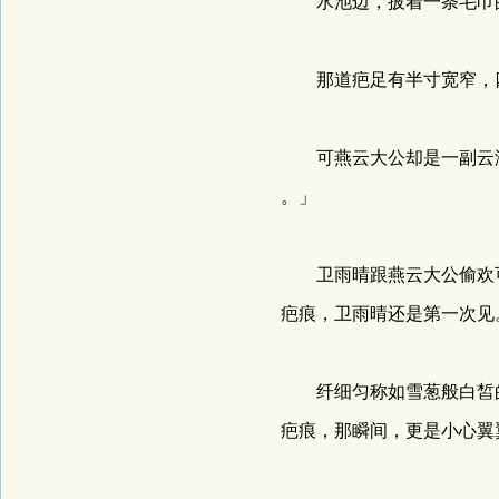
水池边，披着一条毛巾的
那道疤足有半寸宽窄，四
可燕云大公却是一副云淡
。」
卫雨晴跟燕云大公偷欢可
疤痕，卫雨晴还是第一次见
纤细匀称如雪葱般白皙的
疤痕，那瞬间，更是小心翼