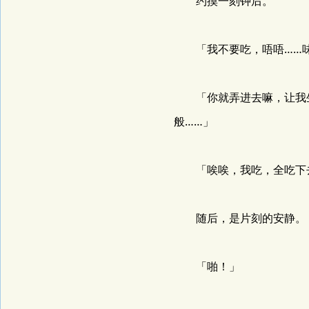
约摸一刻钟后。
「我不要吃，唔唔……味
「你就弄进去嘛，让我生
般……」
「唉唉，我吃，全吃下去
随后，是片刻的安静。
「啪！」