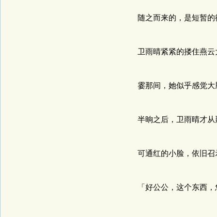
随之而来的，是短暂的
卫雨晴紧紧的搂住燕云大
霎那间，她似乎感觉大脑
半晌之后，卫雨晴才从那
可通红的小脸，依旧召示
「好公公，这个东西，您