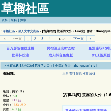
草榴社區
資料
|
短信
|
搜索
.:.
草榴社區
»
成人文學交流區
» [古典武俠] 荒淫的大公（1-64完）作者：zhangquan
＜
上一頁
1
2
3
4
下一頁
＞
百万影院在线速播
民宿酒店实时监控
赢冠赌场PG电
世界杯投注
成人抖音免费版
91顶级原创
-->
本頁主題:
[古典武俠] 荒淫的大公（1-64完）作者：zhangquan1z1z1
极乐盛世
主題
資料
短信
推薦
編輯
級別：俠客 ( 9 )
[古典武俠] 荒淫的大公（1-6
發帖：
995
威望：
211 點
金錢：
1383 USD
貢獻：
451 點
真正的百万级影院在线速播