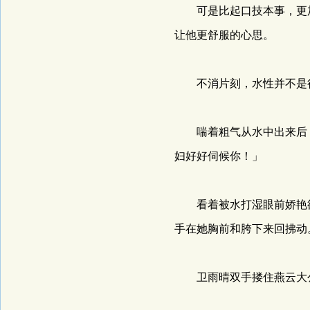
可是比起口技本事，更加
让他更舒服的心思。
不消片刻，水性并不是很
喘着粗气从水中出来后，
妇好好伺候你！」
看着被水打湿眼前娇艳欲
手在她胸前和胯下来回拂动
卫雨晴双手搂住燕云大公